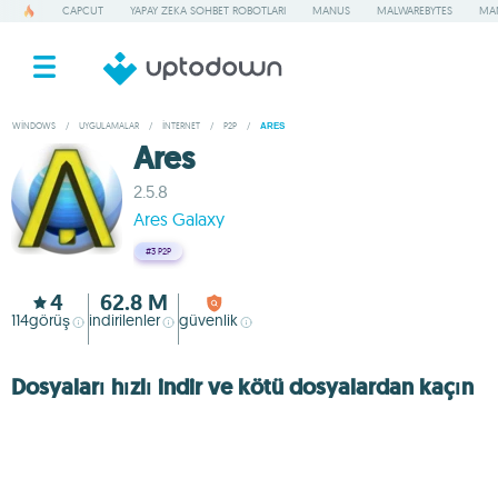
CAPCUT
YAPAY ZEKA SOHBET ROBOTLARI
MANUS
MALWAREBYTES
MA
WINDOWS
/
UYGULAMALAR
/
İNTERNET
/
P2P
/
ARES
Ares
2.5.8
Ares Galaxy
#3
P2P
4
62.8 M
114
görüş
indirilenler
güvenlik
Dosyaları hızlı indir ve kötü dosyalardan kaçın