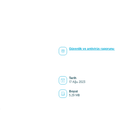
Güvenlik ve antivirüs raporunu
Tarih
17 Ağu 2023
Boyut
5.29 MB
4