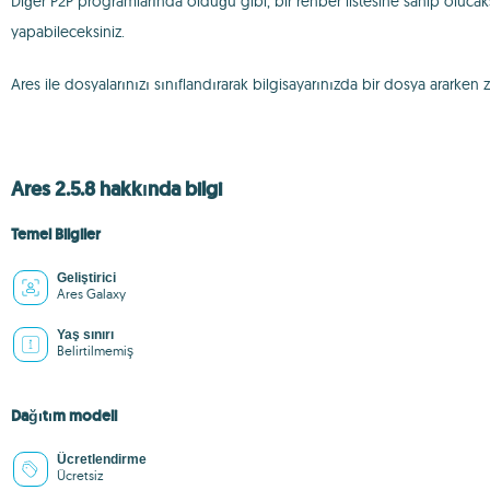
Diğer P2P programlarında olduğu gibi, bir rehber listesine sahip olucaks
yapabileceksiniz.
Ares ile dosyalarınızı sınıflandırarak bilgisayarınızda bir dosya ararken
Ares 2.5.8 hakkında bilgi
Temel Bilgiler
Geliştirici
Ares Galaxy
Yaş sınırı
Belirtilmemiş
Dağıtım modeli
Ücretlendirme
Ücretsiz