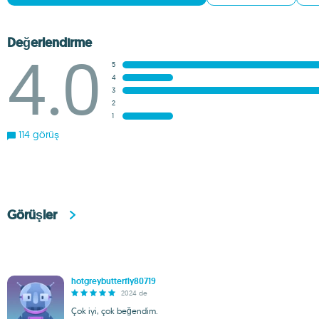
Değerlendirme
4.0
5
4
3
2
1
114 görüş
Görüşler
hotgreybutterfly80719
2024 de
Çok iyi, çok beğendim.