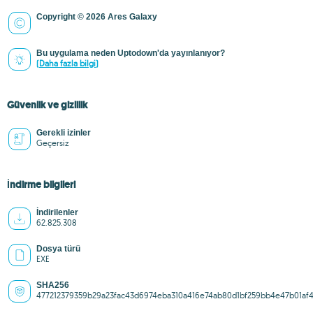
Copyright © 2026 Ares Galaxy
Bu uygulama neden Uptodown'da yayınlanıyor?
(Daha fazla bilgi)
Güvenlik ve gizlilik
Gerekli izinler
Geçersiz
İndirme bilgileri
İndirilenler
62.825.308
Dosya türü
EXE
SHA256
477212379359b29a23fac43d6974eba310a416e74ab80d1bf259bb4e47b01af