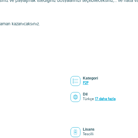
ınız ve paylaşmak istediğiniz dosyalarınızı seçebileceksiniz,... ve hatta
 zaman kazanıcaksınız.
Kategori
P2P
Dil
Türkçe
17 daha fazla
Lisans
Tescilli