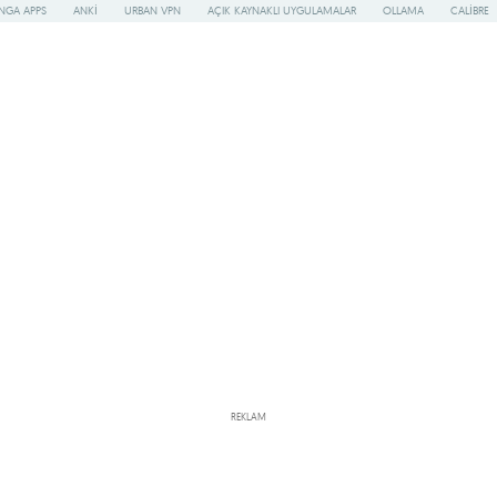
NGA APPS
ANKI
URBAN VPN
AÇIK KAYNAKLI UYGULAMALAR
OLLAMA
CALIBRE
REKLAM