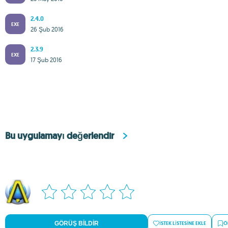
2.4.0
EXE
26 Şub 2016
2.3.9
EXE
17 Şub 2016
Bu uygulamayı değerlendir
GÖRÜŞ BILDIR
İSTEK LISTESINE EKLE
Ö